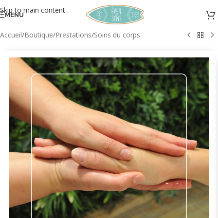
Skip to main content
MENU
Accueil
/
Boutique
/
Prestations
/
Soins du corps