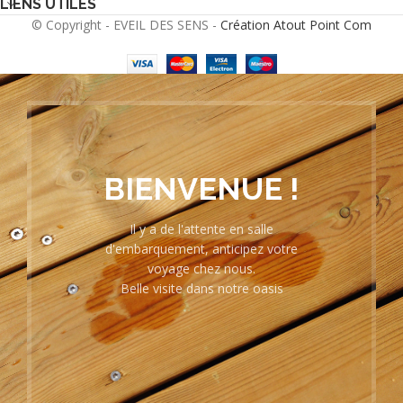
LIENS UTILES
© Copyright - EVEIL DES SENS -
Création Atout Point Com
BIENVENUE !
Il y a de l'attente en salle
d'embarquement, anticipez votre
voyage chez nous.
Belle visite dans notre oasis