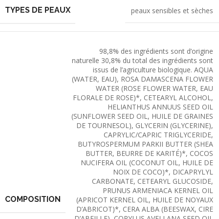
TYPES DE PEAUX
peaux sensibles et sèches
98,8% des ingrédients sont d’origine
naturelle 30,8% du total des ingrédients sont
issus de l’agriculture biologique. AQUA
(WATER, EAU), ROSA DAMASCENA FLOWER
WATER (ROSE FLOWER WATER, EAU
FLORALE DE ROSE)*, CETEARYL ALCOHOL,
HELIANTHUS ANNUUS SEED OIL
(SUNFLOWER SEED OIL, HUILE DE GRAINES
DE TOURNESOL), GLYCERIN (GLYCERINE),
CAPRYLIC/CAPRIC TRIGLYCERIDE,
BUTYROSPERMUM PARKII BUTTER (SHEA
BUTTER, BEURRE DE KARITÉ)*, COCOS
NUCIFERA OIL (COCONUT OIL, HUILE DE
NOIX DE COCO)*, DICAPRYLYL
CARBONATE, CETEARYL GLUCOSIDE,
PRUNUS ARMENIACA KERNEL OIL
COMPOSITION
(APRICOT KERNEL OIL, HUILE DE NOYAUX
D’ABRICOT)*, CERA ALBA (BEESWAX, CIRE
D’ABEILLE), CORYLUS AVELLANA SEED OIL